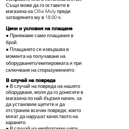
Също може да го оставите в
магазина на Ollie Moly преди
затварянето му в 18:00 ч.
Цени и условия на плащане
● Приемаме само плащания в
брой.
● Плащането се извършва в
момента на получаване на
оборудването/екипировката и при
сключване на споразумението.
В случай на повреда
● В случай на повреда на нашето
оборудване, моля да го донесете в
магазина по най-бързия начин, за
да установим щетите и да
отстраним всички повреди, които
могат да нарушат качеството на
карането.
● В случай на необратими щети,