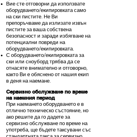
Вие сте отговорни да използвате
оборудването/екипировката само
на ски пистите. Не Ви
препоръчваме да излизате извън
пистите за ваша собствена
безопасност и заради избягване на
потенциални повреди на
оборудването/екипировката.
С оборудването/екипировката за
ски или сноуборд трябва да се
отнасяте внимателно и отговорно,
както Ви е обяснено от нашия екип
в деня на наемане.
Сервизно обслужване по време
на наемния период
При наемането оборудването е в
отлично техническо състояние, но
ако решите да го дадете за
сервизно обслужване по време на
употреба, ще бъдете таксувани със
стандартната такса за сервизно