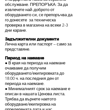
обслужване. ПРЕПОРЪКА: За да
извлечете най-доброто от
оборудването си, се препоръчва да
го донесете за техническа
проверка в магазина на всеки 2-3
дни каране.
Задължителни документи
Лична карта или паспорт – само за
представяне.
​Период на наемане
● В края на периода на наемане
очакваме да получим
оборудването/екипировката до
18:00 ч. на последния ден от
периода на наемане.
● Минималният срок за наемане е
описан в нашата Ценова листа.
Трябва да върнете наетото
оборудване/екипировка на
определената дата и час.