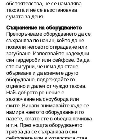
обстоятелства, не се намалява
таксата и не се възстановява
сумата за деня.
Съхранение на оборудването
Препоръчваме оборудването да се
съхранява по начин, който да не
позволи неговото открадване или
загубване. Използвайте надеждни
ски гардероби или сейфове. За да
сте сигурни, че няма да стане
объркване и да вземете друго
оборудване, подреждайте го
отделно и далеч от чуждо такова.
Най-доброто решение е
заключване на сноуборда или
ските. Винаги внимавайте къде се
намира наетото оборудване и го
пазете, когато сте в обедна почивка
и т.н. През нощта оборудването
трябва да се съхранява в ски
сейфовете или в хотелската стая.