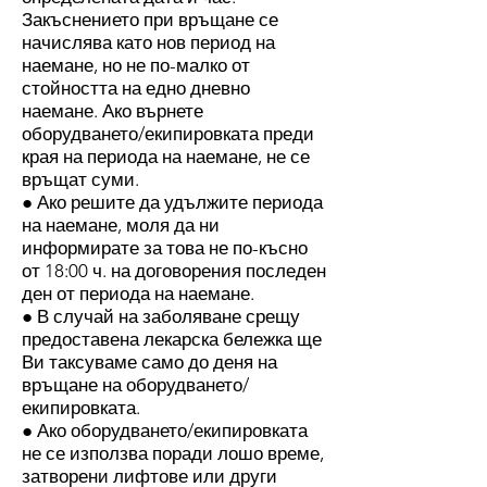
Закъснението при връщане се
начислява като нов период на
наемане, но не по-малко от
стойността на едно дневно
наемане. Ако върнете
оборудването/екипировката преди
края на периода на наемане, не се
връщат суми.
● Ако решите да удължите периода
на наемане, моля да ни
информирате за това не по-късно
от 18:00 ч. на договорения последен
ден от периода на наемане.
● В случай на заболяване срещу
предоставена лекарска бележка ще
Ви таксуваме само до деня на
връщане на оборудването/
екипировката.
● Ако оборудването/екипировката
не се използва поради лошо време,
затворени лифтове или други