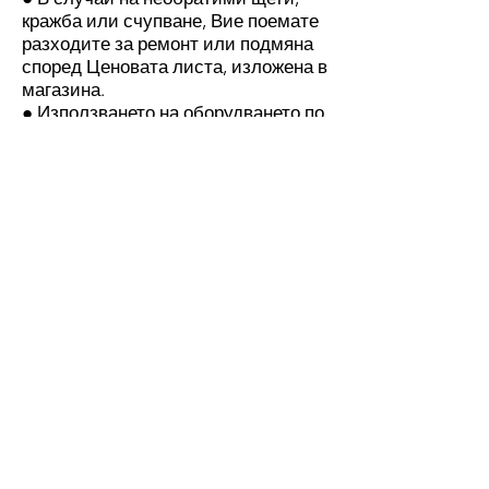
кражба или счупване, Вие поемате
разходите за ремонт или подмяна
според Ценовата листа, изложена в
магазина.
● Използването на оборудването по
пътищата не е разрешено при
никакви обстоятелства и ако
установим, че оборудването ни се
използва по такъв начин, ще Ви
таксуваме за нанесените щети.
Заключителни клаузи
● Всички изменения и
допълнителни бележки към
споразумението, както и всички
документи, потвърждаващи
изпълнението му, са валидни, ако
са представени в писмена форма и
са подписани от упълномощени
представители на страните.
● Всички спорове относно