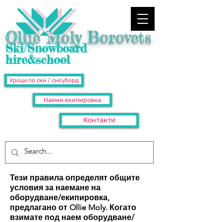
Ollie Moly Borovets
Ski/Snowboard
hire&school
Уроци по ски / сноуборд
Наеми екипировка
Контакти
​Тези правила определят общите
условия за наемане на
оборудване/екипировка,
предлагано от Ollie Moly.
Когато
взимате под наем оборудване/