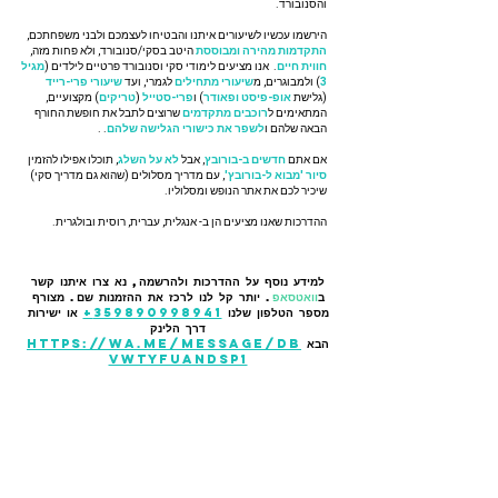
והסנובורד. ‏
הירשמו עכשיו לשיעורים איתנו והבטיחו לעצמכם ולבני משפחתכם,
התקדמות מהירה ומבוססת
היטב בסקי/סנובורד, ולא פחות מזה,
חווית חיים
. ‏ אנו מציעים לימודי סקי וסנובורד פרטיים לילדים (
מגיל
3
) ולמבוגרים, מ
שיעורי מתחילים
לגמרי, ועד
שיעורי פרי-רייד
(גלישת
אופ-פיסט ופאודר
) ו
פרי-סטייל
(
טריקים
) מקצועיים,
המתאימים ל
רוכבים מתקדמים
שרוצים לתבל את חופשת החורף
הבאה שלהם ו
לשפר את כישורי הגלישה שלהם
. . ‏
אם אתם
חדשים ב-בורובץ
, אבל
לא על השלג
, תוכלו אפילו להזמין
סיור 'מבוא ל-בורובץ'
, עם מדריך מסלולים (שהוא גם מדריך סקי)
שיכיר לכם את אתר הנופש ומסלוליו. ‏
ההדרכות שאנו מציעים הן ב- אנגלית, עברית, רוסית ובולגרית.
למידע נוסף על ההדרכות ולהרשמה, נא צרו איתנו קשר
ב
וואטסאפ
. יותר קל לנו לרכז את ההזמנות שם. מצורף
מספר הטלפון שלנו
359890998941+
או ישירות
דרך הלינק
הבא
https://wa.me/message/DB
VWTYFUANDSP1
בחזרה לראש הדף
תנאים והגבלות