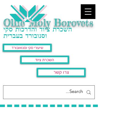
Ollie Moly Borovets
השכרת ציוד והדרכות סקי
וסנובורד בעברית
שיעורי סקי וסנואובורד
השכרת ציוד
צרו קשר