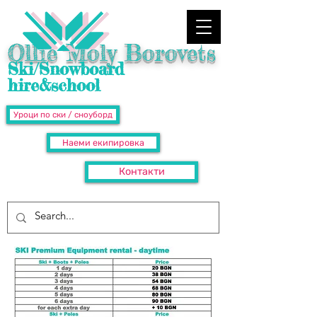
Ollie Moly Borovets
Ski/Snowboard
hire&school
Уроци по ски / сноуборд
Наеми екипировка
Контакти