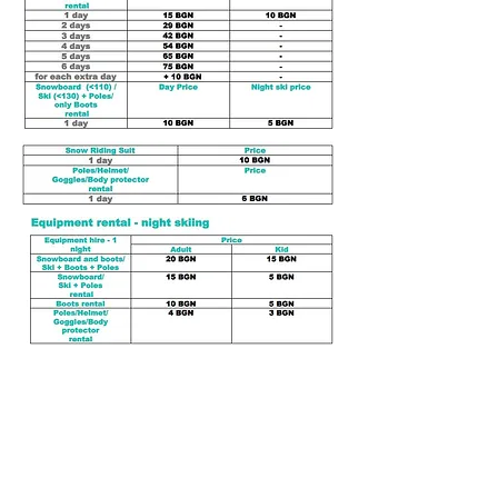
Начало
условията и препоръките
Какво ново?
За контакти