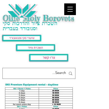
Ollie Moly Borovets
השכרת ציוד והדרכות סקי
וסנובורד בעברית
שיעורי סקי וסנואובורד
השכרת ציוד
צרו קשר